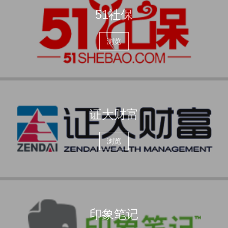
51社保
浏览
证大财富
浏览
印象笔记