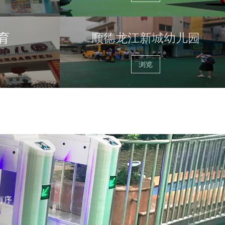
育
顺德龙江新城幼儿园
浏览
有序