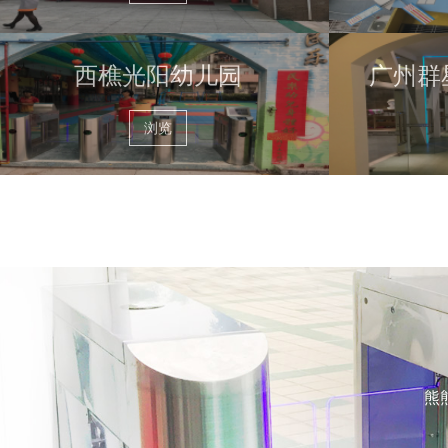
西樵光阳幼儿园
广州群
浏览
熊