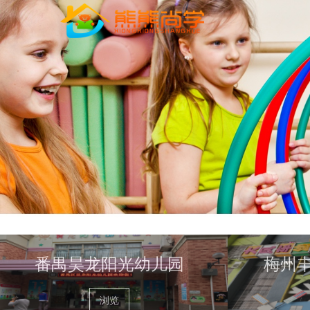
番禺昊龙阳光幼儿园
梅州
浏览