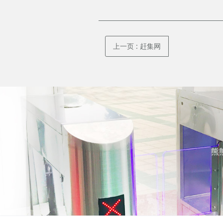
上一页
: 赶集网
熊