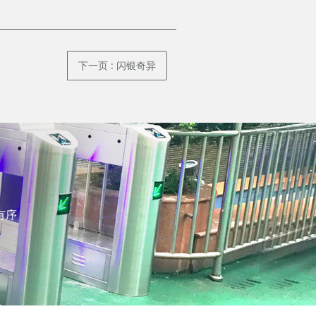
下一页
: 闪银奇异
有序